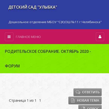
ДЕТСКИЙ САД "УЛЫБКА"
Дошкольное отделение МБОУ "С(К)ОШ №11 г.Челябинска"
ГЛАВНОЕ МЕНЮ
РОДИТЕЛЬСКОЕ СОБРАНИЕ. ОКТЯБРЬ 2020 -
ФОРУМ
Страница
1
из
1
1