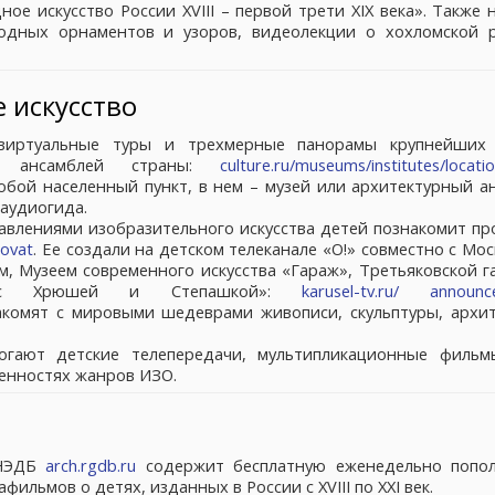
е искусство России XVIII – первой трети XIX века». Также 
одных орнаментов и узоров, видеолекции о хохломской р
 искусство
 виртуальные туры и трехмерные панорамы крупнейших 
ых ансамблей страны:
culture.ru/museums/institutes/locatio
бой населенный пункт, в нем – музей или архитектурный ан
аудиогида.
авлениями изобразительного искусства детей познакомит пр
sovat
. Ее создали на детском телеканале «О!» совместно с Мо
м, Музеем современного искусства «Гараж», Третьяковской г
е с Хрюшей и Степашкой»:
karusel-tv.ru/ announc
акомят с мировыми шедеврами живописи, скульптуры, архит
огают детские телепередачи, мультипликационные фильм
енностях жанров ИЗО.
 НЭДБ
arch.rgdb.ru
содержит бесплатную еженедельно попо
ильмов о детях, изданных в России с XVIII по XXI век.