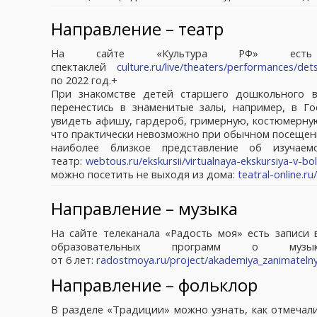
Направление – театр
На сайте «Культура РФ» есть 
спектаклей
culture.ru/live/theaters/performances/dets
по 2022 год.+
При знакомстве детей старшего дошкольного в
перенестись в знаменитые залы, например, в Г
увидеть афишу, гардероб, гримерную, костюмерную,
что практически невозможно при обычном посещени
наиболее близкое представление об изучае
театр:
webtous.ru/ekskursii/virtualnaya-ekskursiya-v-bo
можно посетить не выходя из дома:
teatral-online.r
Направление – музыка
На сайте телеканала «Радость моя» есть записи 
образовательных программ о му
от 6 лет:
radostmoya.ru/project/akademiya_zanimateln
Направление – фольклор
В разделе «Традиции» можно узнать, как отмечали