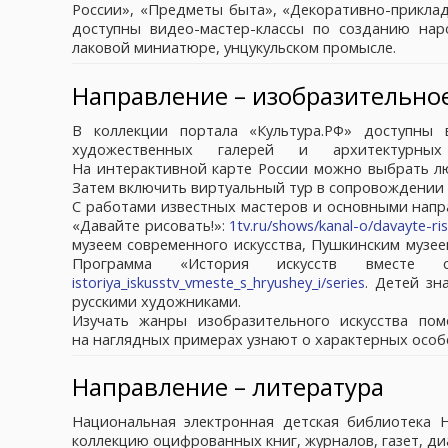
России», «Предметы быта», «Декоративно-прикладно
доступны видео-мастер-классы по созданию нар
лаковой миниатюре, унцукульском промысле.
Направление – изобразительное
В коллекции портала «Культура.РФ» доступны
художественных галерей и архитектурн
На интерактивной карте России можно выбрать лю
Затем включить виртуальный тур в сопровождении 
С работами известных мастеров и основными напр
«Давайте рисовать!»:
1tv.ru/shows/kanal-o/davayte-ri
музеем современного искусства, Пушкинским музее
Программа «История искусств вмест
istoriya_iskusstv_vmeste_s_hryushey_i/series
. Детей зн
русскими художниками.
Изучать жанры изобразительного искусства пом
на наглядных примерах узнают о характерных особ
Направление – литература
Национальная электронная детская библиотека
коллекцию оцифрованных книг, журналов, газет, диаф