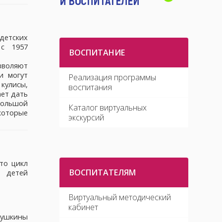
тских
с 1957
ВОСПИТАНИЕ
зволяют
и могут
Реализация программы
 кулисы,
воспитания
ает дать
Большой
Каталог виртуальных
 которые
экскурсий
то цикл
ВОСПИТАТЕЛЯМ
детей
Виртуальный методический
кабинет
укушкины