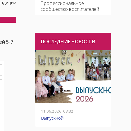
адиции
Профессиональное
сообщество воспитателей
ПОСЛЕДНИЕ НОВОСТИ
й 5-7
11.06.2026, 08:32
01.06.2
детей,
Выпускной!
Ответ