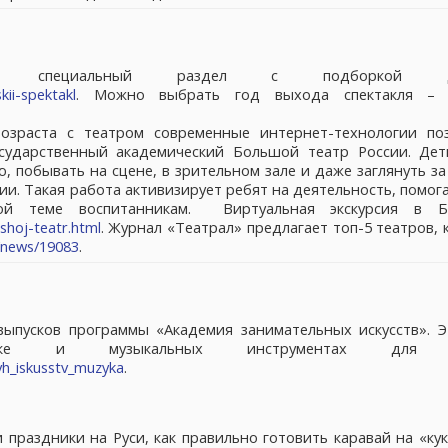
специальный раздел с подборкой де
kii-spektakl
. Можно выбрать год выхода спектакля – 
озраста с театром современные интернет-технологии по
осударственный академический Большой театр России. Дет
 побывать на сцене, в зрительном зале и даже заглянуть за
и. Такая работа активизирует ребят на деятельность, помог
мой теме воспитанникам. Виртуальная экскурсия в 
lshoj-teatr.html
. Журнал «Театрал» предлагает топ-5 театров,
u/news/19083
.
выпусков программы «Академия занимательных искусств». Э
зыке и музыкальных инструментах для 
yh_iskusstv_muzyka
.
 праздники на Руси, как правильно готовить каравай на «к