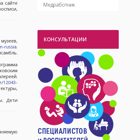
на сайте
Медработник
осписи,
КОНСУЛЬТАЦИИ
музеев,
n-russia
.
самбль.
ограмма
сковским
алереей.
e/12043-
ектуры,
ы. Дети
лняемую