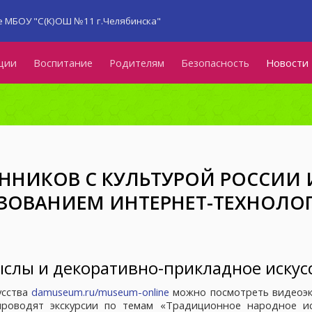
 МБОУ "С(К)ОШ №11 г.Челябинска"
ции
Воспитание
Родителям
Безопасность
Новости
ННИКОВ С КУЛЬТУРОЙ РОССИИ 
ЬЗОВАНИЕМ ИНТЕРНЕТ-ТЕХНОЛО
слы и декоративно-прикладное искус
усства
damuseum.ru/museum-online
можно посмотреть видеоэк
проводят экскурсии по темам «Традиционное народное ис