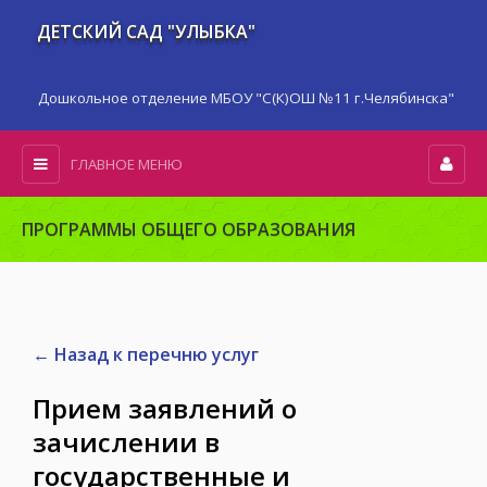
ДЕТСКИЙ САД "УЛЫБКА"
Дошкольное отделение МБОУ "С(К)ОШ №11 г.Челябинска"
ГЛАВНОЕ МЕНЮ
ПРОГРАММЫ ОБЩЕГО ОБРАЗОВАНИЯ
← Назад к перечню услуг
Прием заявлений о
зачислении в
государственные и