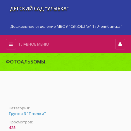
ДЕТСКИЙ САД "УЛЫБКА"
Дошкольное отделение МБОУ "С(К)ОШ №11 г.Челябинска"
ГЛАВНОЕ МЕНЮ
ФОТОАЛЬБОМЫ
Развивающая предметно-пространственн
Категория:
Группа 3 "Пчелки"
Просмотров:
425