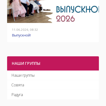
11.06.2026, 08:32
0
Выпускной!
О
НАШИ ГРУППЫ
Наши группы
Совята
Радуга