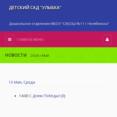
ДЕТСКИЙ САД "УЛЫБКА"
Дошкольное отделение МБОУ "С(К)ОШ №11 г.Челябинска"
ГЛАВНОЕ МЕНЮ
НОВОСТИ
2026
»
Май
13 Мая, Среда
14:00
С Днем Победы!
(0)