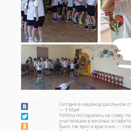
Сегодня в нашем дошкольном о
— 9 Мая!
Ребята постарались на славу: п
участвовали в весёлых эстафета
Было так ярко и красочно — глаз