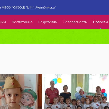
 МБОУ "С(К)ОШ №11 г.Челябинска"
ции
Воспитание
Родителям
Безопасность
Новости