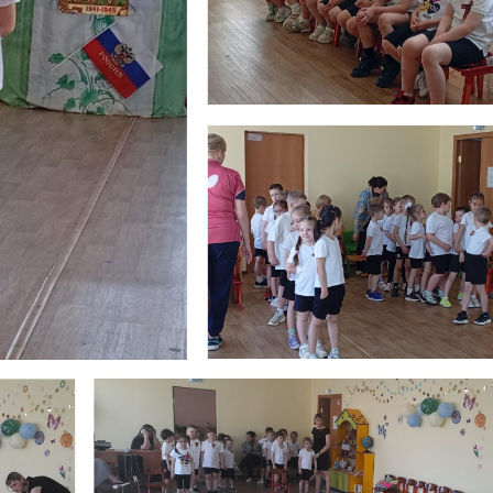
С Днем Победы!
С Днём защиты 
дорогие друзья!