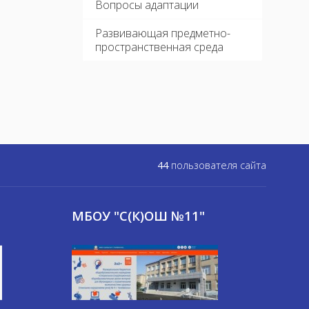
Вопросы адаптации
Развивающая предметно-
пространственная среда
44
пользователя сайта
МБОУ "С(К)ОШ №11"