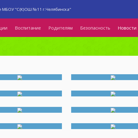
 МБОУ "С(К)ОШ №11 г.Челябинска"
ции
Воспитание
Родителям
Безопасность
Новости