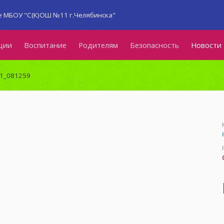
 МБОУ "С(К)ОШ №11 г.Челябинска"
ции
Воспитание
Родителям
Безопасность
Новости
21_081259