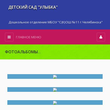
ДЕТСКИЙ САД "УЛЫБКА"
Дошкольное отделение МБОУ "С(К)ОШ №11 г.Челябинска"
ГЛАВНОЕ МЕНЮ
ФОТОАЛЬБОМЫ
Развивающая предметно-пространственн