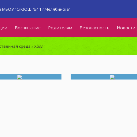
 МБОУ "С(К)ОШ №11 г.Челябинска"
ции
Воспитание
Родителям
Безопасность
Новости
ственная среда
» Холл