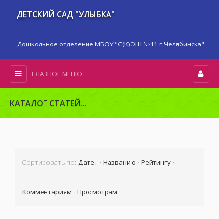
ДЕТСКИЙ САД "УЛЫБКА"
Дошкольное отделение МБОУ "С(К)ОШ №11 г.Челябинска"
ГЛАВНОЕ МЕНЮ
КАТАЛОГ СТАТЕЙ
Консультации специалистов
» Музыкальн
Сортировать по
:
Дате
·
Названию
·
Рейтингу
·
Комментариям
·
Просмотрам