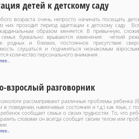
ация детей к детскому саду
бого возраста очень непросто начинать посещать детск
з них проходит период адаптации к детскому саду. Вс
 кардинальным образом меняется. В привычную, слож
 семье буквально врываются изменения: чёткий реж
ие родных и близких, постоянное присутствие сверс
мость слушаться и подчиняться незнакомым взрослым
тся количество персонального внимания.
ее...
о-взрослый разговорник
психологи рассматривают различные проблемы ребенка (б
и в поведении, навязчивые состояния и т.д.) как язык, с 
 ребенок сообщает семье о своих трудностях. То, что реб
разить словами он всегда сообщит своим телом или про
нии.
ее...