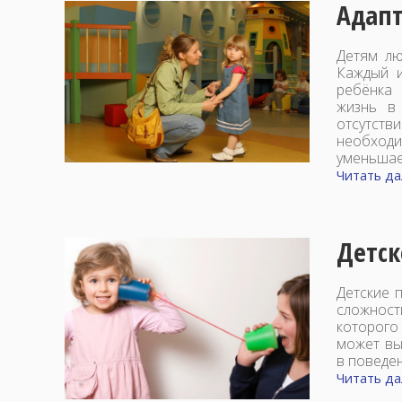
Адапт
Детям лю
Каждый и
ребёнка
жизнь в
отсутств
необходи
уменьшае
Читать дал
Детск
Детские 
сложност
которого
может вы
в поведе
Читать дал