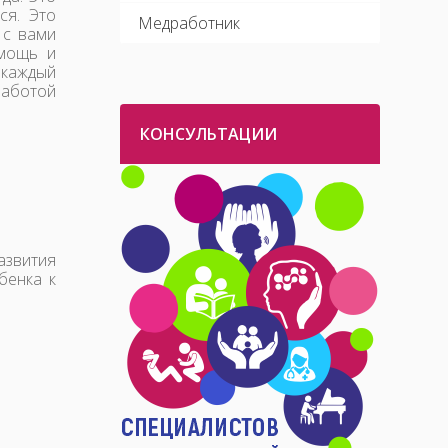
ся. Это
Медработник
 с вами
омощь и
 каждый
аботой
КОНСУЛЬТАЦИИ
звития
бенка к