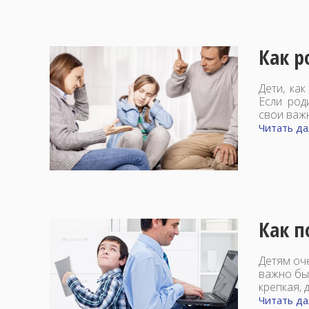
Как р
Дети, ка
Если род
свои важн
Читать дал
Как п
Детям оч
важно бы
крепкая, 
Читать дал