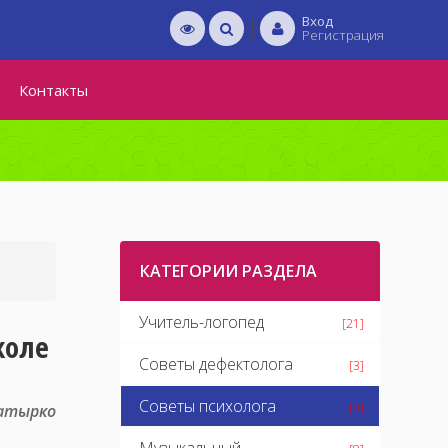
Вход
Регистрация
Контакты
КАТЕГОРИИ РАЗДЕЛА
Учитель-логопед
[21]
коле
Советы дефектолога
[3]
Советы психолога
[9]
Шатырко