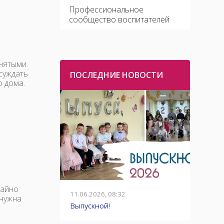
Профессиональное
сообщество воспитателей
нятыми.
суждать
ПОСЛЕДНИЕ НОВОСТИ
о дома.
чайно
11.06.2026, 08:32
01.06.2
 нужна
детей,
Выпускной!
Ответ