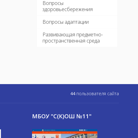
Вопросы
здоровьесбережения
Вопросы адаптации
Развивающая предметно-
пространственная среда
44
пользователя сайта
МБОУ "С(К)ОШ №11"