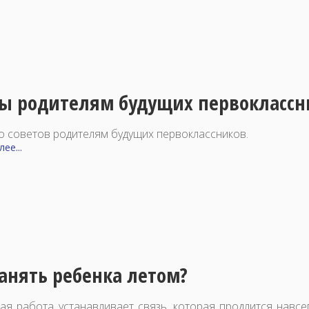
ы родителям будущих первоклассн
о советов родителям будущих первоклассников.
ее...
анять ребенка летом?
ая работа устанавливает связь, которая продлится навсег