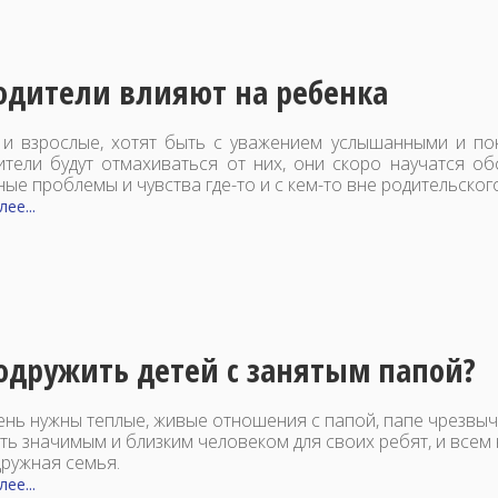
одители влияют на ребенка
к и взрослые, хотят быть с уважением услышанными и по
ители будут отмахиваться от них, они скоро научатся об
ые проблемы и чувства где-то и с кем-то вне родительског
ее...
одружить детей с занятым папой?
ень нужны теплые, живые отношения с папой, папе чрезвы
13.05.2026, 14:00
11.06.2026, 08:46
ть значимым и близким человеком для своих ребят, и всем
С Днем Победы!
С Днём защиты 
дружная семья.
дорогие друзья!
ее...