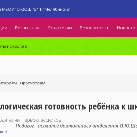
 МБОУ "С(К)ОШ №11 г.Челябинска"
ции
Воспитание
Родителям
Безопасность
Новости
еты психолога
нтариям
·
Просмотрам
логическая готовность ребёнка к ш
одителям первоклассников.
Педагог - психолог дошкольного отделения О.Ю.
ее...