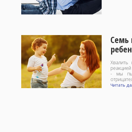
Семь 
ребен
Хвалить 
реакцией
- мы пы
отрицате
Читать дал