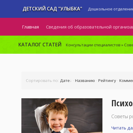
ДЕТСКИЙ САД "УЛЫБКА"
Дошкольное отделение
Главная
Сведения об образовательной организа
КАТАЛОГ СТАТЕЙ
Консультации специалистов
» Сов
Сортировать по
:
Дате
·
Названию
·
Рейтингу
·
Комме
Психо
Советы р
Читать дал