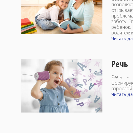
позволяе
открывае
проблема
заботу. 
ребенок
родителя
Читать дал
Речь
Речь - 
формирую
взрослой
Читать дал